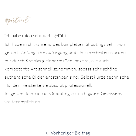
#portrait
Ich habe mich sehr wohl gefühlt
Ich habe mich während des kompletten Shootings sehr wohl
gefühlt. Anfängliche Aufregung und Unsicherheiten wurden
mir durch Ksenias gleichermaßen lockere, wie auch
kompetente Art schnell genommen, sodass sehr schöne,
authentische Bilder entstanden sind! Selbst kurze technische
Hürden meisterte sie absolut professionell.
Insgesamt kann ich das Shooting wirklich guten Gewissens
weiterempfehlen!
Beitragsnavigation
Vorheriger Beitrag